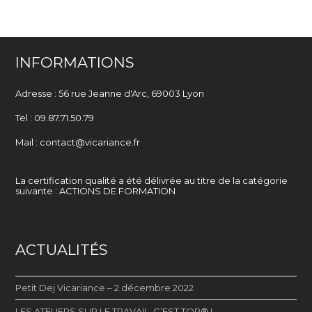
DANS LA BUREAUTIQUE… UN
post:
ENJEU MAJEUR
INFORMATIONS
Adresse : 56 rue Jeanne d'Arc,
69003 Lyon
Tel : 09.87.71.50.79
Mail : contact@vicariance.fr
La certification qualité a été délivrée au titre de la catégorie
suivante : ACTIONS DE FORMATION
ACTUALITÉS
Petit Dej Vicariance – 2 décembre 2022
LES ATELIERS SUR LE TRAVAIL, C’EST TOP® !