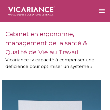
O
M
M
Cabinet en ergonomie,
management de la santé &
Qualité de Vie au Travail
Vicariance : « capacité à compenser une
déficience pour optimiser un système »