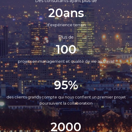
Des consultants ayant plus de
20
ans
d’expérience terrain
Plus de
100
projets en management et qualité de vie au travail
95
%
des clients grands compte qui nous confient un premier projet
poursuivent la collaboration
2000