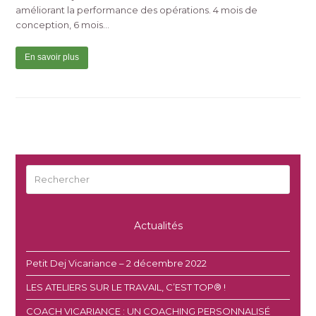
améliorant la performance des opérations. 4 mois de
conception, 6 mois…
En savoir plus
Rechercher
Envoyer
Actualités
Petit Dej Vicariance – 2 décembre 2022
LES ATELIERS SUR LE TRAVAIL, C’EST TOP® !
COACH VICARIANCE : UN COACHING PERSONNALISÉ