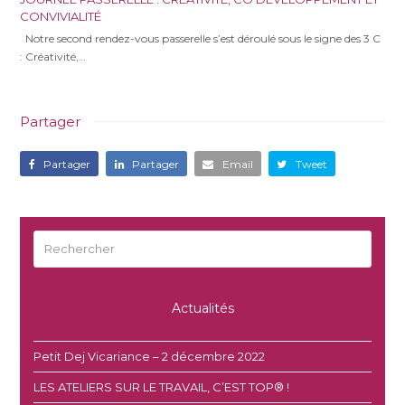
CONVIVIALITÉ
Notre second rendez-vous passerelle s’est déroulé sous le signe des 3 C
: Créativité,…
Partager
Partager
Partager
Email
Tweet
Rechercher
Envoyer
Actualités
Petit Dej Vicariance – 2 décembre 2022
LES ATELIERS SUR LE TRAVAIL, C’EST TOP® !