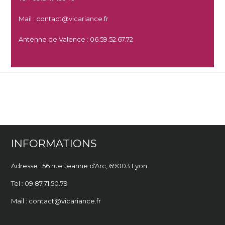
Mail : contact@vicariance.fr
Antenne de Valence : 06.59.52.67.72
previous
LA CONFIANCE D’UN
UN PROJET INNOVANT AU
next
GRAND GROUPE POUR
post:
post:
SEIN DE LA BJOC
PRÉVENIR LES TMS
INFORMATIONS
Adresse : 56 rue Jeanne d'Arc,
69003 Lyon
Tel : 09.87.71.50.79
Mail : contact@vicariance.fr