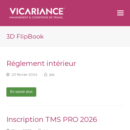
O
M
M
3D FlipBook
Réglement intérieur
20 février 2024
jbk
En savoir plus
Inscription TMS PRO 2026